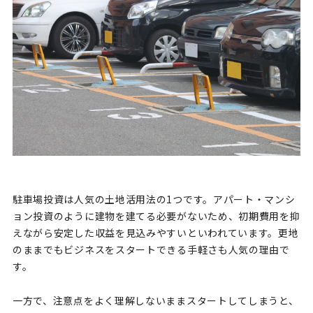
よくあるご質問
運営事例
お役立ちコラム
よくあるご質問
お問い合わせ・資料請求
駐車場投資は人気の土地活用法の1つです。アパート・マンシ
ョン投資のように建物を建てる必要がないため、初期費用を抑
お電話でのお問い合わせ
えながら安定した収益を見込みやすいといわれています。更地
0120-86-3870
のままでもビジネスをスタートできる手軽さも人気の理由で
す。
営業時間9:00～17:30（土・日・祝定休）
一方で、注意点をよく理解しないままスタートしてしまうと、