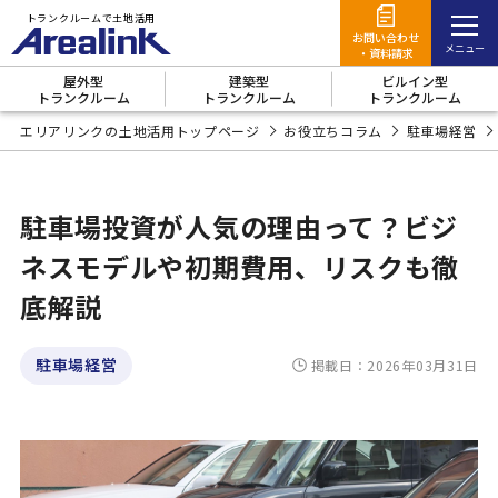
トランクルームで土地活用
お問い合わせ
・資料請求
屋外型
建築型
ビルイン型
トランクルーム
トランクルーム
トランクルーム
エリアリンクの土地活用
エリアリンクの土地活用トップページ
お役立ちコラム
駐車場経営
屋外型
トランクルーム
建築型
トランクルーム
駐車場投資が人気の理由って？ビジ
商品概要
ネスモデルや初期費用、リスクも徹
7つのメリット
ビルイン型
トランクルーム
商品概要
底解説
事例
商品概要
7つのメリッ
事例
契約の流れ
よくあるご
商品概要
6つのメリッ
事例
契約の流れ
よくあるご
商品概要
6つのメリッ
事例
契約
よ
6つのメリット
3つの活用方法を徹底比較
商品概要
ト
質問
ト
質問
ト
契約の流れ
事例
駐車場経営
掲載日：2026年03月31日
6つのメリット
トランクルームのメリット
よくあるご質問
契約の流れ
事例
エリアリンクの4つの強み
よくあるご質問
契約の流れ
オーナー様の声（事例紹介）