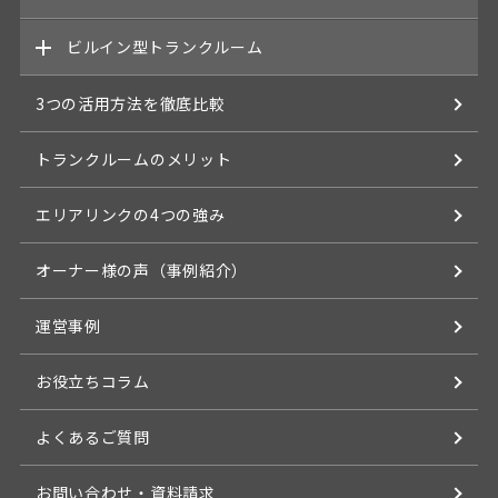
商品概要
7つのメリット
ビルイン型トランクルーム
商品概要
事例
6つのメリット
3つの活用方法を徹底比較
商品概要
契約の流れ
事例
6つのメリット
トランクルームのメリット
よくあるご質問
契約の流れ
事例
エリアリンクの4つの強み
よくあるご質問
契約の流れ
オーナー様の声（事例紹介）
よくあるご質問
運営事例
お役立ちコラム
よくあるご質問
お問い合わせ・資料請求