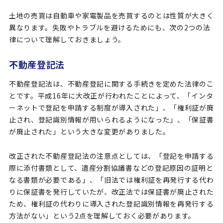
企業情報
土地の売買は自動車や家電製品を売買するのとは性質が大きく
異なります。失敗やトラブルを避けるためにも、次の2つの法
プライバシーポリシー
律について理解しておきましょう。
不動産登記法
コーポレートサイト
不動産登記法は、不動産登記に関する手続きを定めた法律のこ
とです。平成16年に大改正が行われたことによって、「インタ
ーネットで登記を申請する制度が導入された」、「権利証が廃
止され、登記識別情報が用いられるようになった」、「保証書
が廃止された」という大きな変更がありました。
改正された不動産登記法の注意点としては、「登記を申請する
際に添付書類として、遺産分割協議書などの登記原因の証明と
なる書類が必要である」、「旧法では権利証を再発行する代わ
りに保証書を発行していたが、改正法では保証書が廃止された
ため、権利証の代わりに導入された登記識別情報を再発行する
方法がない」という2点を理解しておく必要があります。