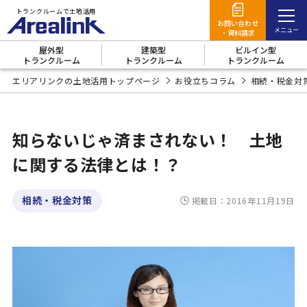
トランクルームで土地活用
お問い合わせ
・資料請求
屋外型
建築型
ビルイン型
トランクルーム
トランクルーム
トランクルーム
エリアリンクの土地活用
エリアリンクの土地活用トップページ
お役立ちコラム
相続・税金対
屋外型
トランクルーム
建築型
トランクルーム
知らないじゃ済まされない！ 土地
商品概要
に関する法律とは！？
7つのメリット
ビルイン型
トランクルーム
商品概要
事例
商品概要
7つのメリッ
事例
契約の流れ
よくあるご
商品概要
6つのメリッ
事例
契約の流れ
よくあるご
商品概要
6つのメリッ
事例
契約
よ
6つのメリット
相続・税金対策
掲載日：2016年11月19日
3つの活用方法を徹底比較
商品概要
ト
質問
ト
質問
ト
契約の流れ
事例
6つのメリット
トランクルームのメリット
よくあるご質問
契約の流れ
事例
エリアリンクの4つの強み
よくあるご質問
契約の流れ
オーナー様の声（事例紹介）