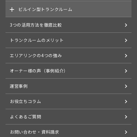
7つのメリット
ビルイン型トランクルーム
商品概要
事例
6つのメリット
3つの活用方法を徹底比較
商品概要
契約の流れ
事例
6つのメリット
トランクルームのメリット
よくあるご質問
契約の流れ
事例
エリアリンクの4つの強み
よくあるご質問
契約の流れ
オーナー様の声（事例紹介）
よくあるご質問
運営事例
お役立ちコラム
よくあるご質問
お問い合わせ・資料請求