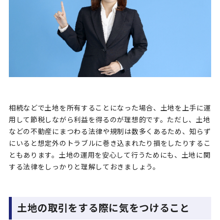
よくあるご質問
運営事例
お役立ちコラム
よくあるご質問
相続などで土地を所有することになった場合、土地を上手に運
お問い合わせ・資料請求
用して節税しながら利益を得るのが理想的です。ただし、土地
などの不動産にまつわる法律や規制は数多くあるため、知らず
にいると想定外のトラブルに巻き込まれたり損をしたりするこ
ともあります。土地の運用を安心して行うためにも、土地に関
お電話でのお問い合わせ
する法律をしっかりと理解しておきましょう。
0120-86-3870
営業時間9:00～17:30（土・日・祝定休）
土地の取引をする際に気をつけること